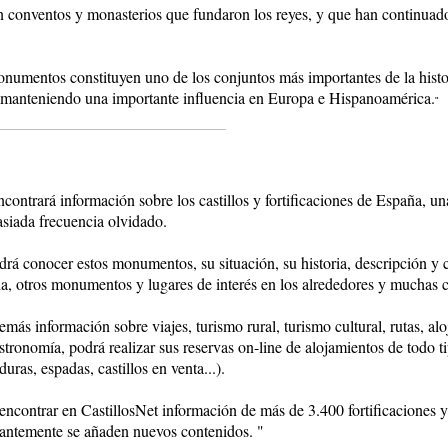
 conventos y monasterios que fundaron los reyes, y que han continuado c
onumentos constituyen uno de los conjuntos más importantes de la histor
 manteniendo una importante influencia en Europa e Hispanoamérica.
"
contrará información sobre los castillos y fortificaciones de España, u
asiada frecuencia olvidado.
rá conocer estos monumentos, su situación, su historia, descripción y car
ia, otros monumentos y lugares de interés en los alrededores y muchas c
más información sobre viajes, turismo rural, turismo cultural, rutas, al
gastronomía, podrá realizar sus reservas on-line de alojamientos de todo
uras, espadas, castillos en venta...).
encontrar en CastillosNet información de más de 3.400 fortificacion
stantemente se añaden nuevos contenidos. "