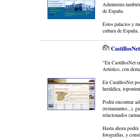
Administra también
de España.
Estos palacios y m
cultura de España,
CastillosNet
"En CastillosNet en
Artístico, con dem
En CastillosNet pod
heráldica, toponim
Podrá encontrar ade
(restaurantes...), 
relacionados (armad
Hasta ahora podrá 
fotografías, y con