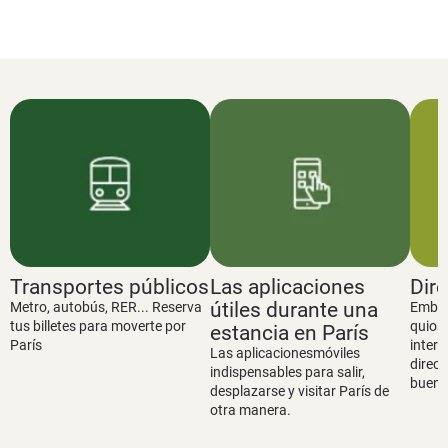
Transportes públicos
Las aplicaciones
Dire
útiles durante una
Metro, autobús, RER... Reserva
Embaja
tus billetes para moverte por
quios
estancia en París
París
intern
Las aplicacionesmóviles
direcc
indispensables para salir,
buena 
desplazarse y visitar París de
otra manera.