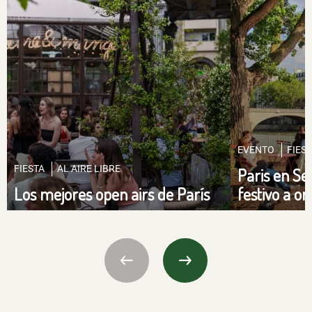
EVENTO
FIES
FIESTA
AL AIRE LIBRE
Paris en Se
Los mejores open airs de París
festivo a ori