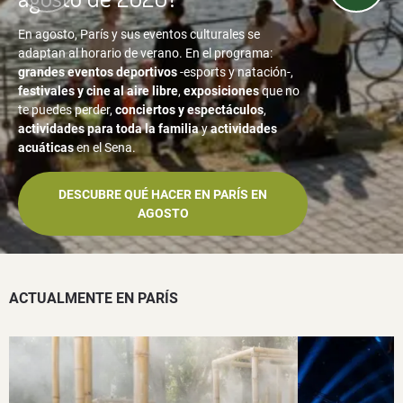
En agosto, París y sus eventos culturales se
adaptan al horario de verano. En el programa:
grandes eventos deportivos
-esports y natación-,
festivales y cine al aire libre
,
exposiciones
que no
te puedes perder,
conciertos y espectáculos
,
actividades para toda la familia
y
actividades
acuáticas
en el Sena.
DESCUBRE QUÉ HACER EN PARÍS EN
AGOSTO
ACTUALMENTE EN PARÍS