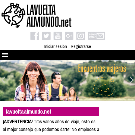
Iniciar sesión
Registrarse
Quienes somos
El proyecto
Blog
Viaja con nosotros
Camino solidario
Libros
lavueltaalmundo.net
Club de viajes
¡ADVERTENCIA!
Tras varios años de viaje, este es
Compañeros de viaje
el mejor consejo que podemos darte: No empieces a