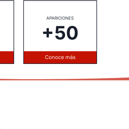
APARICIONES
+50
Conoce más