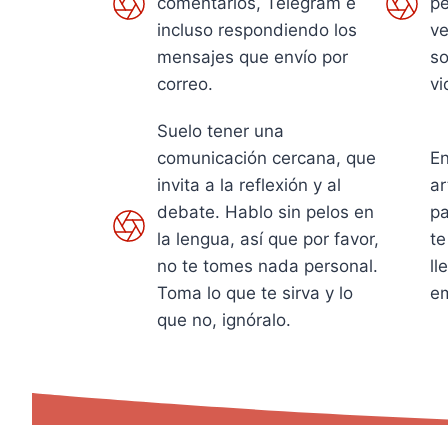
comentarios, Telegram e
pe
incluso respondiendo los
ve
mensajes que envío por
so
correo.
vi
Suelo tener una
comunicación cercana, que
En
invita a la reflexión y al
ar
debate. Hablo sin pelos en
pa
la lengua, así que por favor,
te
no te tomes nada personal.
ll
Toma lo que te sirva y lo
em
que no, ignóralo.