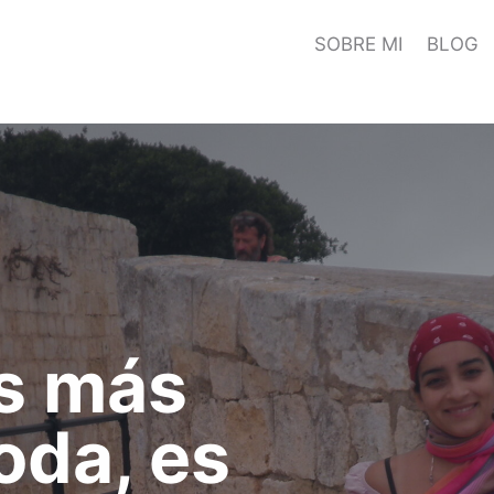
SOBRE MI
BLOG
es más
oda, es