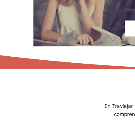
En Traviaja
comprens