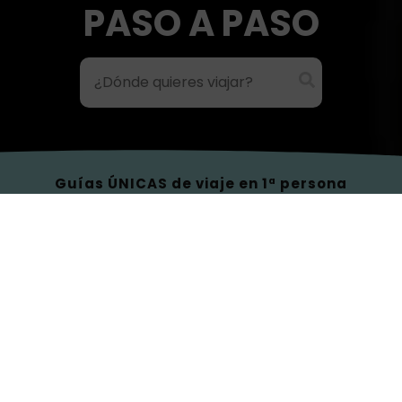
PASO A PASO
Guías ÚNICAS de viaje en 1ª persona
SIN PERDER LA ESENCIA y ACTUALIZADAS (esto no te lo cuenta
una IA)
GUÍAS DE VIAJE
PARA 2026