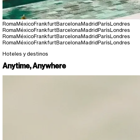
Roma
México
Frankfurt
Barcelona
Madrid
París
Londres
Roma
México
Frankfurt
Barcelona
Madrid
París
Londres
Roma
México
Frankfurt
Barcelona
Madrid
París
Londres
Roma
México
Frankfurt
Barcelona
Madrid
París
Londres
Hoteles y destinos
Anytime, Anywhere