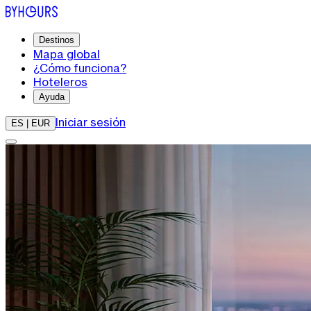
Destinos
Mapa global
¿Cómo funciona?
Hoteleros
Ayuda
Iniciar sesión
ES | EUR