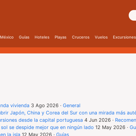
Bus
México
Guías
Hoteles
Playas
Cruceros
Vuelos
Excursiones
nda vivienda
3 Ago 2026
·
General
cubrir Japón, China y Corea del Sur con una mirada más aut
ursiones desde la capital portuguesa
4 Jun 2026
·
Recomen
 sol se despide mejor que en ningún lado
12 May 2026
·
Gu
en la isla
12 May 2026
·
Guías