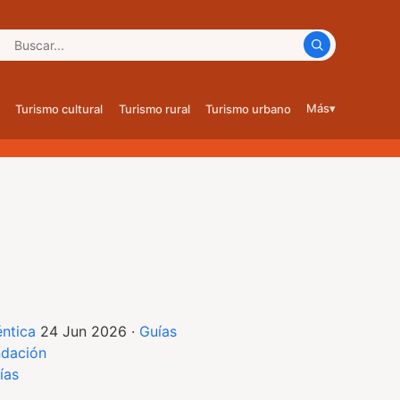
car:
Más
▾
Turismo cultural
Turismo rural
Turismo urbano
éntica
24 Jun 2026
·
Guías
dación
ías