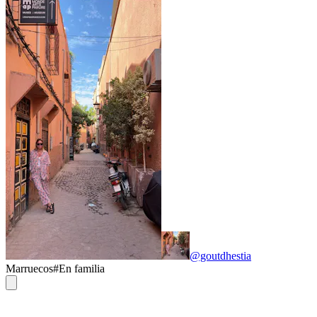
@goutdhestia
Marruecos
#
En familia