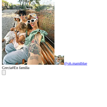
@oh.mamiblue
Grecia
#
En familia