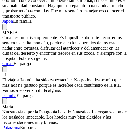
oportunidad de conocer a un pueblo tan particular, sus costumbres y
su amabilidad constante. Hay que ir preparado para caminar mucho
y probar muchas comidas. Fue muy sencillo manejarnos conocer el
transporte público.
Japón
En familia
MARIA
Omán es un país sorprendente. Es imposible aburrirte: recorrer los
senderos de alta montaña, perderse en los laberintos de los wadis,
nadar entre tortugas, disfrutar del atardecer y del amanecer en las
dunas del desierto y encontrar tesoros en sus zocos. Y siempre con la
hospitalidad de su gente.
Omán
En pareja
Lili
El viaje a Islandia ha sido espectacular. No podría destacar lo que
más nos ha gustado porque es increíble cada centímetro de la isla.
Vamos a volver sin duda alguna.
Islandia
En pareja
Marta
Nuestro viaje por la Patagonia ha sido fantastico. La organizacion de
los traslados impecable. Los hoteles muy bien elegidos y las
recomendaciones muy buenas.
Patagonia
En pareja