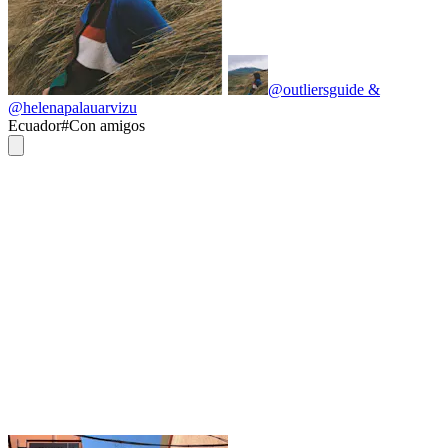
@outliersguide &
@helenapalauarvizu
Ecuador
#
Con amigos