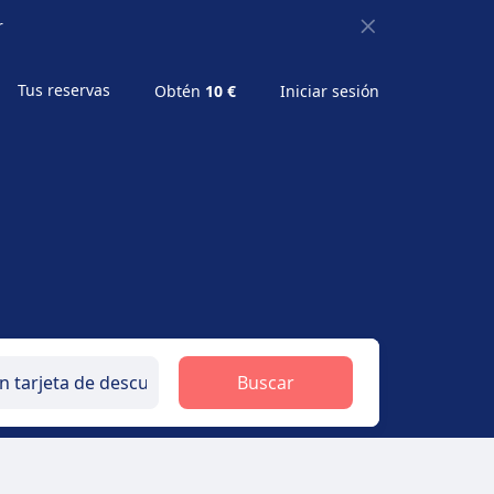
r
Tus reservas
Obtén
10 €
Iniciar sesión
in tarjeta de descuento
Buscar