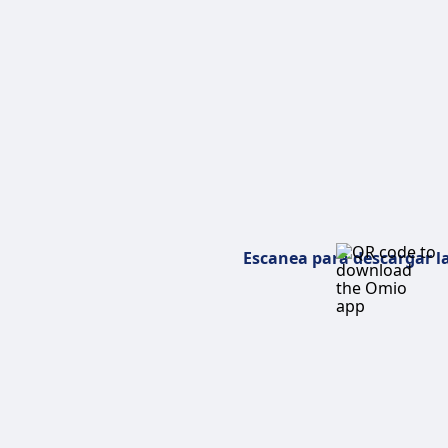
AVE Madrid Barcelona
Autobús Madri
Vue
AVE Madrid Málaga
Bus Madrid Sevi
Vue
AVE Madrid Sevilla
Bus Madrid Alm
Vue
AVE Valencia Madrid
Autobús Sevill
Vue
AVE Málaga Madrid
Autobús Carta
Vue
Tren Barcelona París
Autobús Vitoria
Vue
Tren Madrid París
Autobús Huelva
Vue
Escanea para descargar l
Tren Madrid Valencia
Autobús Santia
Vue
Tren Madrid Lisboa
Autobús Madrid
Vue
AVE Sevilla Madrid
Bus Madrid Seg
Vue
Tren Barcelona Valencia
Bus Madrid Sa
Vue
Iryo Alicante Madrid
Autobús Madrid
Vue