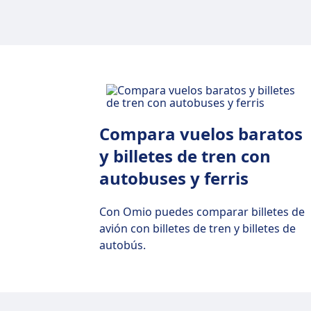
Tren Madrid Roma
Bus Pamplona 
Tren París Londres
Autobús Bilbao 
Tren Roma Florencia
Autobús de Tok
Trenes Tokio a Kioto
Bus Tokio a Os
Compara vuelos baratos
Trenes Tokio a Osaka
y billetes de tren con
Trenes Osaka a Kioto
autobuses y ferris
Trenes Osaka a Tokio
Con Omio puedes comparar billetes de
avión con billetes de tren y billetes de
autobús.