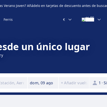
as Verano Joven? Añádelo en tarjetas de descuento antes de busca
Ferris
€
nair
Naviera Armas
ling
NLG
esde un único lugar
 Europa
Seajets
ry
yJet
SNAV
ria Express
Moby Lines
n
otea
VIAJES DESTACADOS
dom, 09 ago
+
Añadir vuelta
1
·
S
ria
Ferry Dover Calais
OS
drid
Ferry Nápoles Capri
JES DESTACADOS