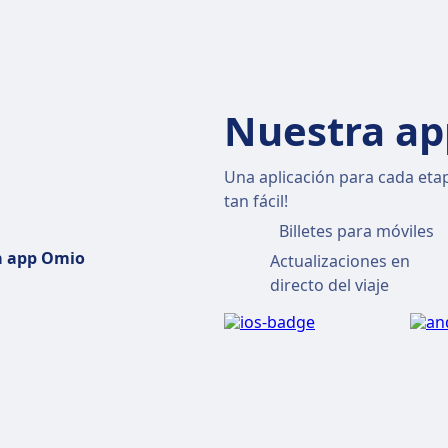
d Málaga
los Madrid Gijón
Ferry Barcelona Palma
lla
los Madrid París
Ferry Valencia Palma de Mallorca
ería
los Madrid Tenerife
Ferry Holyhead Dublin
Nuestra ap
a Huelva
los Menorca
Ferry Split Dubrovnik
gena Murcia
los Madrid Ámsterdam
Ferry Calais Dover
Una aplicación para cada etapa
 Bilbao
los Paris Madrid
Ferry Mallorca Barcelona
tan fácil!
Billetes para móviles
 Sevilla
los Barcelona Paris
Ferry Valencia Ibiza
a app Omio
Actualizaciones en
go Sarria
los Bruselas Londres
Ferry Oslo Copenhagen
directo del viaje
 Valencia
los París Londres
ovia
los Madrid Barcelona
lamanca
los Barcelona Sevilla
 Ávila
los Bilbao Madrid