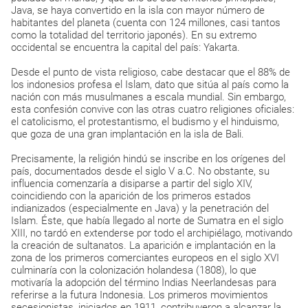
Java, se haya convertido en la isla con mayor número de
habitantes del planeta (cuenta con 124 millones, casi tantos
como la totalidad del territorio japonés). En su extremo
occidental se encuentra la capital del país: Yakarta.
Desde el punto de vista religioso, cabe destacar que el 88% de
los indonesios profesa el Islam, dato que sitúa al país como la
nación con más musulmanes a escala mundial. Sin embargo,
esta confesión convive con las otras cuatro religiones oficiales:
el catolicismo, el protestantismo, el budismo y el hinduismo,
que goza de una gran implantación en la isla de Bali.
Precisamente, la religión hindú se inscribe en los orígenes del
país, documentados desde el siglo V a.C. No obstante, su
influencia comenzaría a disiparse a partir del siglo XIV,
coincidiendo con la aparición de los primeros estados
indianizados (especialmente en Java) y la penetración del
Islam. Éste, que había llegado al norte de Sumatra en el siglo
XIII, no tardó en extenderse por todo el archipiélago, motivando
la creación de sultanatos. La aparición e implantación en la
zona de los primeros comerciantes europeos en el siglo XVI
culminaría con la colonización holandesa (1808), lo que
motivaría la adopción del término Indias Neerlandesas para
referirse a la futura Indonesia. Los primeros movimientos
secesionistas, iniciados en 1911, contribuyeron a alcanzar la