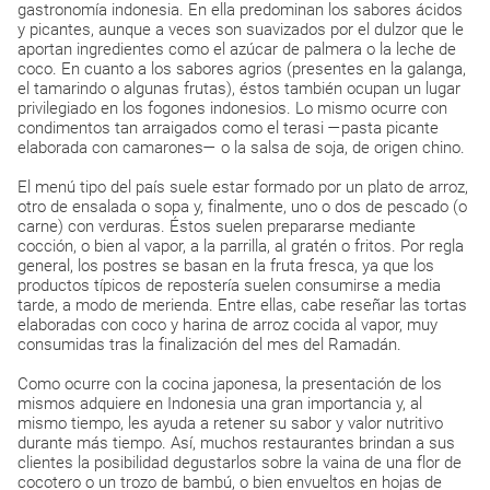
gastronomía indonesia. En ella predominan los sabores ácidos
y picantes, aunque a veces son suavizados por el dulzor que le
aportan ingredientes como el azúcar de palmera o la leche de
coco. En cuanto a los sabores agrios (presentes en la galanga,
el tamarindo o algunas frutas), éstos también ocupan un lugar
privilegiado en los fogones indonesios. Lo mismo ocurre con
condimentos tan arraigados como el terasi —pasta picante
elaborada con camarones— o la salsa de soja, de origen chino.
El menú tipo del país suele estar formado por un plato de arroz,
otro de ensalada o sopa y, finalmente, uno o dos de pescado (o
carne) con verduras. Éstos suelen prepararse mediante
cocción, o bien al vapor, a la parrilla, al gratén o fritos. Por regla
general, los postres se basan en la fruta fresca, ya que los
productos típicos de repostería suelen consumirse a media
tarde, a modo de merienda. Entre ellas, cabe reseñar las tortas
elaboradas con coco y harina de arroz cocida al vapor, muy
consumidas tras la finalización del mes del Ramadán.
Como ocurre con la cocina japonesa, la presentación de los
mismos adquiere en Indonesia una gran importancia y, al
mismo tiempo, les ayuda a retener su sabor y valor nutritivo
durante más tiempo. Así, muchos restaurantes brindan a sus
clientes la posibilidad degustarlos sobre la vaina de una flor de
cocotero o un trozo de bambú, o bien envueltos en hojas de