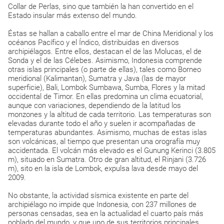
Collar de Perlas, sino que también la han convertido en el
Estado insular más extenso del mundo.
Éstas se hallan a caballo entre el mar de China Meridional y los
océanos Pacífico y el Índico, distribuidas en diversos
archipiélagos. Entre ellos, destacan el de las Molucas, el de
Sonda y el de las Célebes. Asimismo, Indonesia comprende
otras islas principales (o parte de ellas), tales como Borneo
meridional (Kalimantan), Sumatra y Java (las de mayor
superficie), Bali, Lombok Sumbawa, Sumba, Flores y la mitad
occidental de Timor. En ellas predomina un clima ecuatorial,
aunque con variaciones, dependiendo de la latitud los
monzones y la altitud de cada territorio. Las temperaturas son
elevadas durante todo el año y suelen ir acompañadas de
temperaturas abundantes. Asimismo, muchas de estas islas
son volcánicas, al tiempo que presentan una orografía muy
accidentada. El volcán más elevado es el Gunung Kerinci (3.805
m), situado en Sumatra. Otro de gran altitud, el Rinjani (3.726
m), sito en la isla de Lombok, expulsa lava desde mayo del
2009.
No obstante, la actividad sísmica existente en parte del
archipiélago no impide que Indonesia, con 237 millones de
personas censadas, sea en la actualidad el cuarto país más
poblado del mundo, y que uno de sus territorios principales,