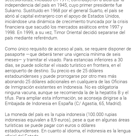
independencia del país en 1945, cuyo primer presidente fue
Sukarno. Sustituido en 1968 por el general Suarto, el país se
abrió al capital extranjero con el apoyo de Estados Unidos,
iniciándose una dinámica de crecimiento truncada por la crisis
financiera que sacudió los mercados asiáticos entre 1997 y
1998. En 1999, a su vez, Timor Oriental decidió separarse del
país mediante referéndum.
Como único requisito de acceso al país, se requiere disponer de
pasaporte —que deberá tener una vigencia mínima de seis
meses— y tramitar el visado. Para estancias inferiores a 30
días, se puede solicitar el visado turístico en frontera, en el
aeropuerto de destino. Su precio es de 25 dólares
estadounidenses y puede prorrogarse por otro mes más
abonando 25 dólares adicionales en cualquiera de las Oficinas
de Inmigración existentes en Indonesia. No es obligatoria
ninguna vacuna, aunque se recomienda la de la hepatitis B y el
tifus. Para ampliar esta información, se aconseja dirigirse a la
Embajada de Indonesia en España (C/ Agastia, 65, Madrid).
La moneda del país es la rupia indonesia (100.000 rupias
indonesias equivalen a 8,9 euros), pese a que en algunas áreas
turísticas se puede pagar con euros o dólares
estadounidenses. En cuanto al idioma, el indonesia es la lengua