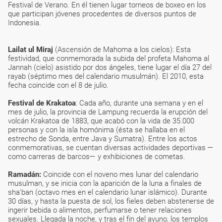
Festival de Verano. En él tienen lugar torneos de boxeo en los
que participan jóvenes procedentes de diversos puntos de
Indonesia.
Lailat ul Miraj
(Ascensión de Mahoma a los cielos): Esta
festividad, que conmemorada la subida del profeta Mahoma al
Jannah (cielo) asistido por dos ángeles, tiene lugar el día 27 del
rayab (séptimo mes del calendario musulmán). El 2010, esta
fecha coincide con el 8 de julio.
Festival de Krakatoa
: Cada año, durante una semana y en el
mes de julio, la provincia de Lampung recuerda la erupción del
volcán Krakatoa de 1883, que acabó con la vida de 35.000
personas y con la isla homónima (ésta se hallaba en el
estrecho de Sonda, entre Java y Sumatra). Entre los actos
conmemorativas, se cuentan diversas actividades deportivas —
como carreras de barcos— y exhibiciones de cometas.
Ramadán:
Coincide con el noveno mes lunar del calendario
musulman, y se inicia con la aparición de la luna a finales de
sha'ban (octavo mes en el calendario lunar islámico). Durante
30 días, y hasta la puesta de sol, los fieles deben abstenerse de
ingerir bebida o alimentos, perfumarse o tener relaciones
sexuales. Llegada la noche, y tras el fin del ayuno, los templos