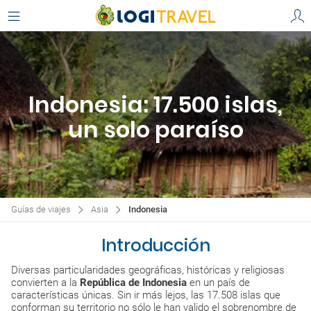
Indonesia: 17.500 islas,
un solo paraíso
Guías de viajes
Asia
Indonesia
Introducción
Diversas particularidades geográficas, históricas y religiosas
convierten a la
República de Indonesia
en un país de
características únicas. Sin ir más lejos, las 17.508 islas que
conforman su territorio no sólo le han valido el sobrenombre de