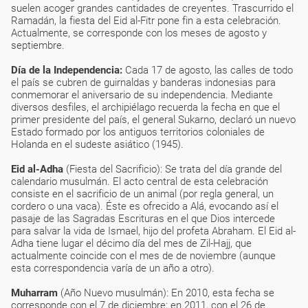
suelen acoger grandes cantidades de creyentes. Trascurrido el
Ramadán, la fiesta del Eid al-Fitr pone fin a esta celebración.
Actualmente, se corresponde con los meses de agosto y
septiembre.
Día de la Independencia:
Cada 17 de agosto, las calles de todo
el país se cubren de guirnaldas y banderas indonesias para
conmemorar el aniversario de su independencia. Mediante
diversos desfiles, el archipiélago recuerda la fecha en que el
primer presidente del país, el general Sukarno, declaró un nuevo
Estado formado por los antiguos territorios coloniales de
Holanda en el sudeste asiático (1945).
Eid al-Adha
(Fiesta del Sacrificio): Se trata del día grande del
calendario musulmán. El acto central de esta celebración
consiste en el sacrificio de un animal (por regla general, un
cordero o una vaca). Éste es ofrecido a Alá, evocando así el
pasaje de las Sagradas Escrituras en el que Dios intercede
para salvar la vida de Ismael, hijo del profeta Abraham. El Eid al-
Adha tiene lugar el décimo día del mes de Zil-Hajj, que
actualmente coincide con el mes de de noviembre (aunque
esta correspondencia varía de un año a otro).
Muharram
(Año Nuevo musulmán): En 2010, esta fecha se
corresponde con el 7 de diciembre; en 2011, con el 26 de