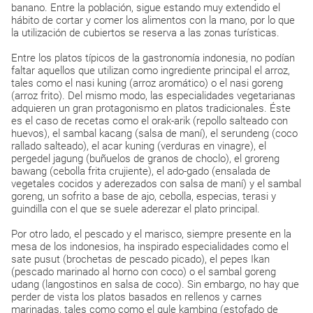
banano. Entre la población, sigue estando muy extendido el
hábito de cortar y comer los alimentos con la mano, por lo que
la utilización de cubiertos se reserva a las zonas turísticas.
Entre los platos típicos de la gastronomía indonesia, no podían
faltar aquellos que utilizan como ingrediente principal el arroz,
tales como el nasi kuning (arroz aromático) o el nasi goreng
(arroz frito). Del mismo modo, las especialidades vegetarianas
adquieren un gran protagonismo en platos tradicionales. Éste
es el caso de recetas como el orak-arik (repollo salteado con
huevos), el sambal kacang (salsa de maní), el serundeng (coco
rallado salteado), el acar kuning (verduras en vinagre), el
pergedel jagung (buñuelos de granos de choclo), el groreng
bawang (cebolla frita crujiente), el ado-gado (ensalada de
vegetales cocidos y aderezados con salsa de maní) y el sambal
goreng, un sofrito a base de ajo, cebolla, especias, terasi y
guindilla con el que se suele aderezar el plato principal.
Por otro lado, el pescado y el marisco, siempre presente en la
mesa de los indonesios, ha inspirado especialidades como el
sate pusut (brochetas de pescado picado), el pepes Ikan
(pescado marinado al horno con coco) o el sambal goreng
udang (langostinos en salsa de coco). Sin embargo, no hay que
perder de vista los platos basados en rellenos y carnes
marinadas, tales como como el gule kambing (estofado de