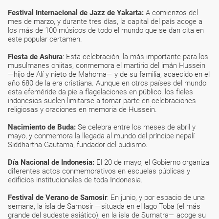
Festival Internacional de Jazz de Yakarta:
A comienzos del
mes de marzo, y durante tres días, la capital del país acoge a
los más de 100 músicos de todo el mundo que se dan cita en
este popular certamen.
Fiesta de Ashura
: Esta celebración, la más importante para los
musulmanes chiitas, conmemora el martirio del imán Hussein
—hijo de Alí y nieto de Mahoma— y de su familia, acaecido en el
año 680 de la era cristiana. Aunque en otros países del mundo
esta efeméride da pie a flagelaciones en público, los fieles
indonesios suelen limitarse a tomar parte en celebraciones
religiosas y oraciones en memoria de Hussein.
Nacimiento de Buda:
Se celebra entre los meses de abril y
mayo, y conmemora la llegada al mundo del príncipe nepalí
Siddhartha Gautama, fundador del budismo.
Día Nacional de Indonesia:
El 20 de mayo, el Gobierno organiza
diferentes actos conmemorativos en escuelas públicas y
edificios institucionales de toda Indonesia.
Festival de Verano de Samosir
: En junio, y por espacio de una
semana, la isla de Samosir —situada en el lago Toba (el más
grande del sudeste asiático), en la isla de Sumatra— acoge su