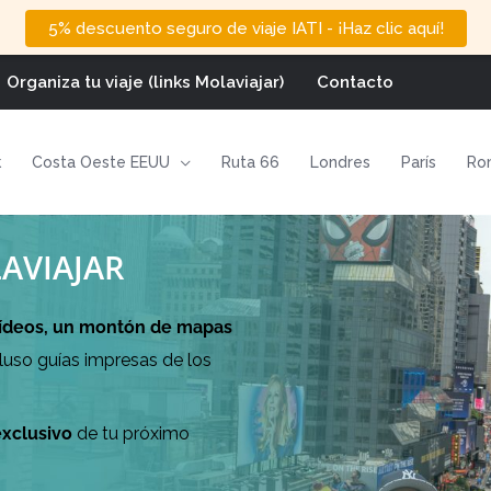
5% descuento seguro de viaje IATI - ¡Haz clic aquí!
Organiza tu viaje (links Molaviajar)
Contacto
k
Costa Oeste EEUU
Ruta 66
Londres
París
Ro
LAVIAJAR
vídeos, un montón de mapas
cluso guías impresas de los
exclusivo
de tu próximo