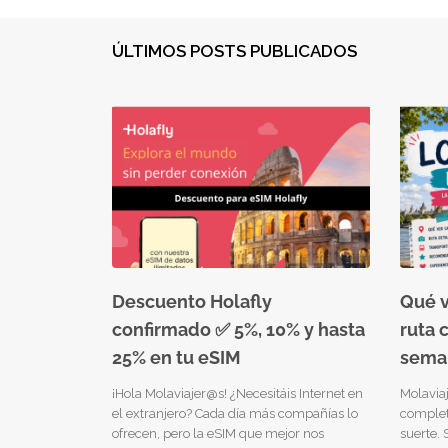
ÚLTIMOS POSTS PUBLICADOS
Descuento Holafly
Qué v
confirmado ✅ 5%, 10% y hasta
ruta 
25% en tu eSIM
sema
¡Hola Molaviajer@s! ¿Necesitáis Internet en
Molavia
el extranjero? Cada día más compañías lo
completa
ofrecen, pero la eSIM que mejor nos
suerte. 