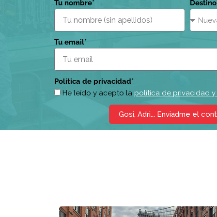
Tu nombre*
Destino
Tu email*
Política de privacidad*
He leído y acepto la
política de privacidad 
Gosi, Adri... Enviadme el con