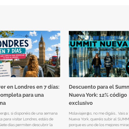
er en Londres en 7 días:
Descuento para el Summ
completa para una
Nueva York: 12% código
na
exclusivo
jer@s, si disponéis de una semana
Molaviajer@s, no me digáis… Vais a v
 para visitar Londres, estáis de
Nueva York, queréis subir al SUMM
Siete días permiten descubrir la
porque es uno de los mejores mira