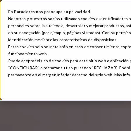
Pasar
al
En Paradores nos preocupa su privacidad
Toggle Dr
ES
Nosotros y nuestros socios utilizamos cookies e identificadores p
contenido
Main
personales sobre la audiencia, desarrollar y mejorar productos, 
Paradores
Gastro
principal
navigation
en su navegación (por ejemplo, páginas visitadas). Con su permiso,
identificación mediante las características de dispositivos.
Estas cookies solo se instalarán en caso de consentimiento expre
funcionamiento web .
Puede aceptar el uso de cookies para este sitio web o aplicació
“CONFIGURAR” o rechazar su uso pulsando “RECHAZAR”. Podrá mod
permanente en el margen inferior derecho del sitio web. Más inf