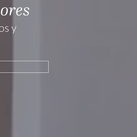
dores
os y