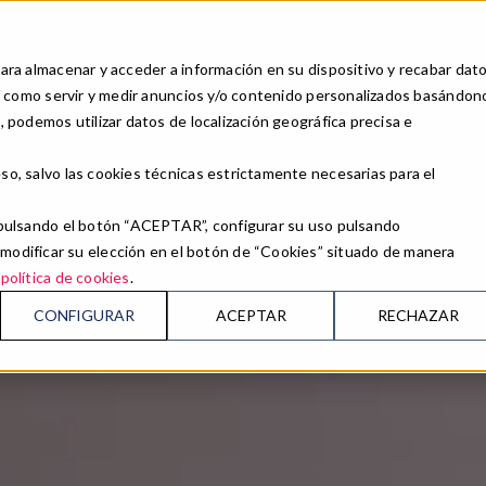
opdown
Buscar
Nuestra empresa
¿Te llamamos?
ara almacenar y acceder a información en su dispositivo y recabar dat
así como servir y medir anuncios y/o contenido personalizados basándon
nomía
Cajas Regalo
Ofertas
Experiencias
Celebra tu evento
 podemos utilizar datos de localización geográfica precisa e
Todas
Meetings & Events
Calendario de eventos
Viajes de negocio
so, salvo las cookies técnicas estrictamente necesarias para el
Rutas
Bodas
n pulsando el botón “ACEPTAR”, configurar su uso pulsando
Naturaleza para los sentidos
Otras celebracione
ificar su elección en el botón de “Cookies” situado de manera
o
política de cookies
.
Spa & Wellness
CONFIGURAR
ACEPTAR
RECHAZAR
Golf