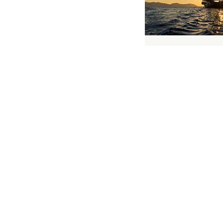
INDONESIA &
AMAN
Un viaje diseñado pa
en familia o con u
comenzando en Bali
oportunidad de sumerg
..
DURACIÓN:
11 DÍAS
PRECIO:
DESDE 19500€
PAÍS:
INDONESIA
CIUDADES:
BALI, RAJA 