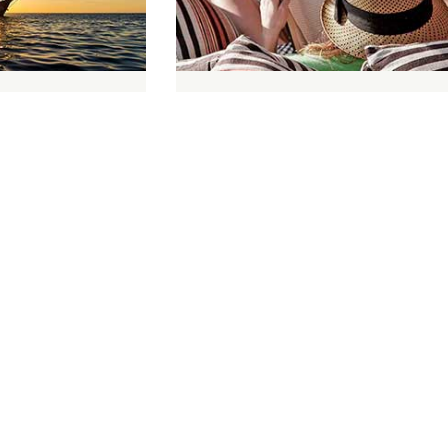
 RAJA AMPAT
EGIPTO & CRUCERO
DIRA
DAHABIYA POR EL NILO
ra conocer Indonesia
Disfrute de unos días inolvidables a bor
n grupo de amigos,
de un crucero de lujo tradicional por el 
, donde tendrán la
Nilo, en el que podrá disfrutar de todas 
irse en la belleza y
maravillas culturales e ...
.
DURACIÓN:
14 DÍAS
PRECIO:
DESDE 6900€
PAÍS:
EGIPTO
CIUDADES:
EL CAIRO, LUXOR, CRUCERO 5
NOCHES, ASWAN, ABU SIMBEL
AMPAT