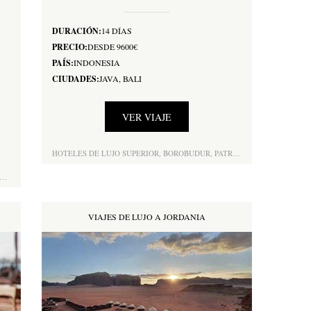
DURACIÓN:
14 DÍAS
PRECIO:
DESDE 9600€
PAÍS:
INDONESIA
CIUDADES:
JAVA, BALI
VER VIAJE
HOTELES DE LUJO SUPERIOR,
BOROBUDUR,
PATRIMONIO DE LA HUMANIDAD,
TRASLADOS,
TREN DE ALTA VELOCIDAD,
GUÍA TURÍSTICO PRIVA
IMALES EN LIBERTAD,
OBSERVACIÓN DE AVES,
EXCURSIÓN EN 4X4,
PASEO EN BARC
VIAJES DE LUJO A JORDANIA