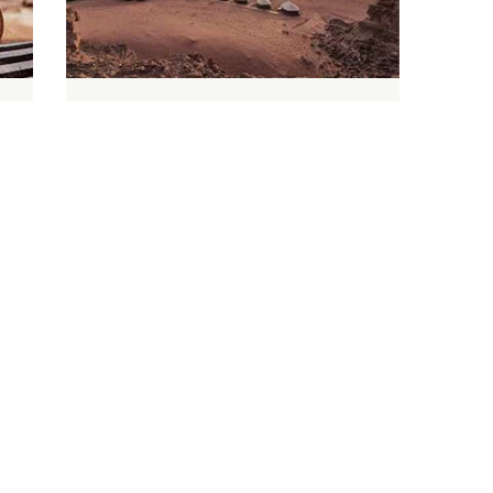
JORDANIA: AMMAN, PETRA,
WADI RUM & MAR MUERTO
do
Explore la rica historia y la impresionante
río
belleza de Jordania en un viaje que
las
comienza en la bulliciosa ciudad de
Amman y culmina en las tranquilas aguas
d ...
DURACIÓN:
9 DÍAS
PRECIO:
DESDE 4300€
PAÍS:
JORDANIA
CIUDADES:
AMMAN, JERASH, MOUNT NEBO,
MADABA, SHOUBAK, PETRA, WADI RUM, MAR
MUERTO