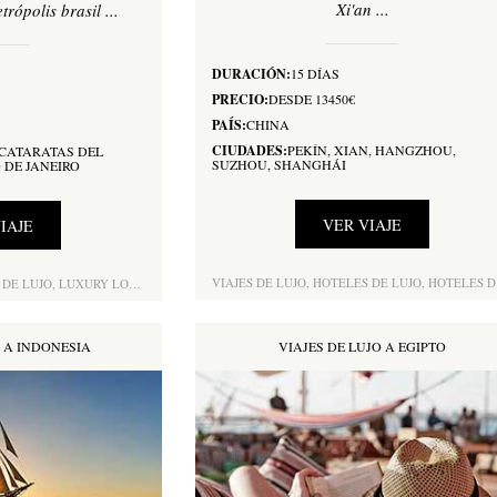
Xi'an ...
rópolis brasil ...
DURACIÓN:
15 DÍAS
PRECIO:
DESDE 13450€
PAÍS:
CHINA
CIUDADES:
PEKÍN, XIAN, HANGZHOU,
 CATARATAS DEL
SUZHOU, SHANGHÁI
 DE JANEIRO
VER VIAJE
IAJE
VIAJES DE LUJO,
HOTELES DE LUJO,
HOTELES DE LUJO SUPERIOR,
 DE LUJO,
LUXURY LODGES,
PATRIMONIO DE LA HUMANIDAD,
OBSERVACIÓN DE AN
O A INDONESIA
VIAJES DE LUJO A EGIPTO