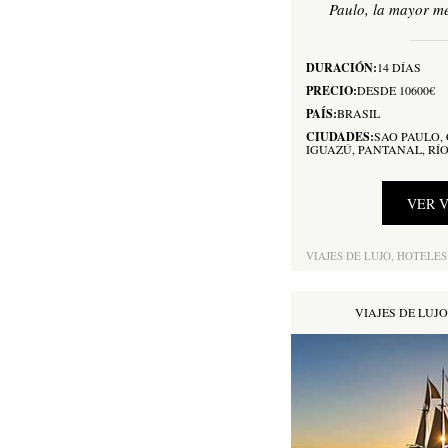
Paulo, la mayor met
DURACIÓN:
14 DÍAS
PRECIO:
DESDE 10600€
PAÍS:
BRASIL
CIUDADES:
SAO PAULO,
IGUAZÚ, PANTANAL, RÍO
VER V
VIAJES DE LUJO,
HOTELES
VIAJES DE LUJ