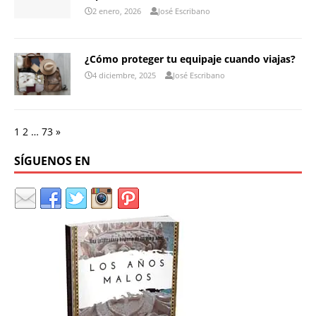
2 enero, 2026
José Escribano
¿Cómo proteger tu equipaje cuando viajas?
4 diciembre, 2025
José Escribano
1
2
…
73
»
SÍGUENOS EN