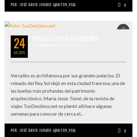
POR:
JOSÉ DAVID JURADO (@AITOR_VCA)
0
24
VERSALLES Y SUS ALREDEDORES
DICEN QUE MUCHO MÁS QUE UN CASTILLO
JUL
2015
Versalles es archifamosa por sus grandes palacios. El
reinado del Rey Sol dejó en esta ciudad francesa, una de
las huellas más profundas del patrimonio
arquitectónico. Maria Jesús Tomé, de la revista de
viajes TusDestinos.net se plantó allí hace algunas
semanas para conocer de cerca el...
POR:
JOSÉ DAVID JURADO (@AITOR_VCA)
0