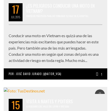
17
¿ES PELIGROSO CONDUCIR UNA MOTO EN
VIETNAM?
CONSEJOS PRÁCTICOS PARA NO TERMINAR TU VIAJE EN EL HOSPITAL
JUL
2015
Conducir una moto en Vietnam es quizá una de las
experiencias más excitantes que puedes hacer en este
país. Pero también una de las más arriesgadas.
Conducir una moto en según qué zonas del país es una
actividad de riesgo en toda regla. Mucho más...
POR:
JOSÉ DAVID JURADO (@AITOR_VCA)
1
15
VISITA A NANTES Y POITIERS
ALREDEDORES DEL VALLE DEL LOYRA Y BRETAÑA