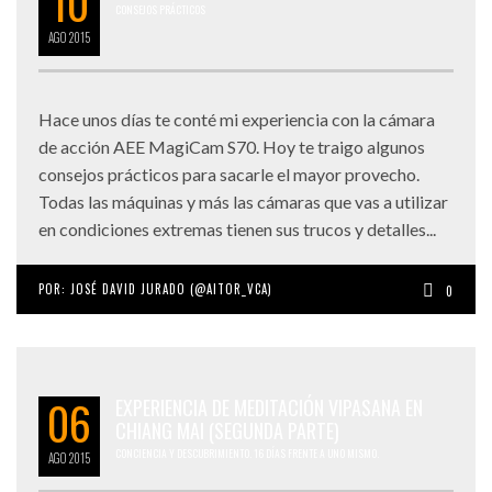
10
CONSEJOS PRÁCTICOS
AGO
2015
Hace unos días te conté mi experiencia con la cámara
de acción AEE MagiCam S70. Hoy te traigo algunos
consejos prácticos para sacarle el mayor provecho.
Todas las máquinas y más las cámaras que vas a utilizar
en condiciones extremas tienen sus trucos y detalles...
POR:
JOSÉ DAVID JURADO (@AITOR_VCA)
0
06
EXPERIENCIA DE MEDITACIÓN VIPASANA EN
CHIANG MAI (SEGUNDA PARTE)
CONCIENCIA Y DESCUBRIMIENTO. 16 DÍAS FRENTE A UNO MISMO.
AGO
2015