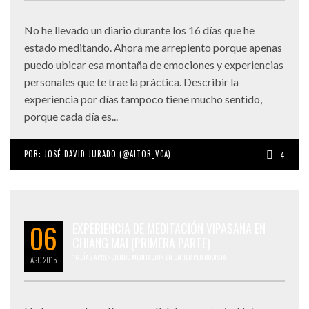
No he llevado un diario durante los 16 días que he
estado meditando. Ahora me arrepiento porque apenas
puedo ubicar esa montaña de emociones y experiencias
personales que te trae la práctica. Describir la
experiencia por días tampoco tiene mucho sentido,
porque cada día es...
POR:
JOSÉ DAVID JURADO (@AITOR_VCA)
4
06
EXPERIENCIA DE MEDITACIÓN VIPASANA EN
CHIANG MAI (PRIMERA PARTE)
16 DÍAS APRENDIENDO MEDITACIÓN EN UN TEMPLO BUDISTA
AGO
2015