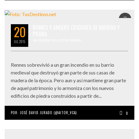
20
RENNES Y ANGERS CIUDADES DE MADERA Y
PIEDRA
UNA ESCAPADA POR LA CAPITAL BORGOÑA
JUL
2015
Rennes sobrevivió a un gran incendio en su barrio
medieval que destruyó gran parte de sus casas de
madera de la época. Pero aun y así mantiene gran parte
de aquel patrimonio y lo armoniza con los nuevos
edificios de piedra construidos a partir de...
POR:
JOSÉ DAVID JURADO (@AITOR_VCA)
0