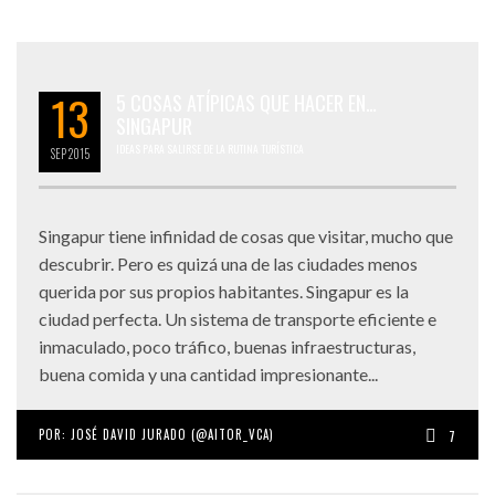
LO ÚLTIMO EN VIAJAR, COMER Y AMAR
13
5 COSAS ATÍPICAS QUE HACER EN…
SINGAPUR
IDEAS PARA SALIRSE DE LA RUTINA TURÍSTICA
SEP
2015
Singapur tiene infinidad de cosas que visitar, mucho que
descubrir. Pero es quizá una de las ciudades menos
querida por sus propios habitantes. Singapur es la
ciudad perfecta. Un sistema de transporte eficiente e
inmaculado, poco tráfico, buenas infraestructuras,
buena comida y una cantidad impresionante...
POR:
JOSÉ DAVID JURADO (@AITOR_VCA)
7