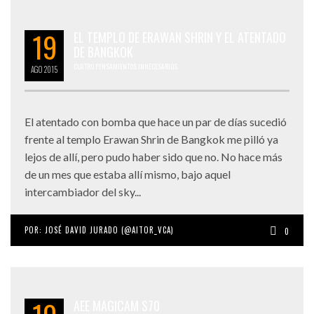
19
EL TEMPLO DE ERAWAN SHRIN Y EL ATENTADO
DE BANGKOK
CUATRO PENSAMIENTOS INNECESARIOS
AGO
2015
El atentado con bomba que hace un par de días sucedió
frente al templo Erawan Shrin de Bangkok me pilló ya
lejos de allí, pero pudo haber sido que no. No hace más
de un mes que estaba allí mismo, bajo aquel
intercambiador del sky...
POR:
JOSÉ DAVID JURADO (@AITOR_VCA)
0
AEE MAGICAM S70