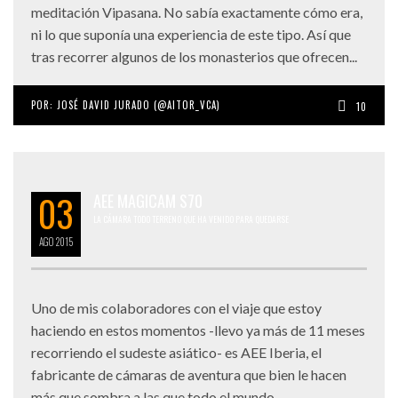
meditación Vipasana. No sabía exactamente cómo era,
ni lo que suponía una experiencia de este tipo. Así que
tras recorrer algunos de los monasterios que ofrecen...
POR:
JOSÉ DAVID JURADO (@AITOR_VCA)
10
03
AEE MAGICAM S70
LA CÁMARA TODO TERRENO QUE HA VENIDO PARA QUEDARSE
AGO
2015
Uno de mis colaboradores con el viaje que estoy
haciendo en estos momentos -llevo ya más de 11 meses
recorriendo el sudeste asiático- es AEE Iberia, el
fabricante de cámaras de aventura que bien le hacen
más que sombra a las que todo el mundo...