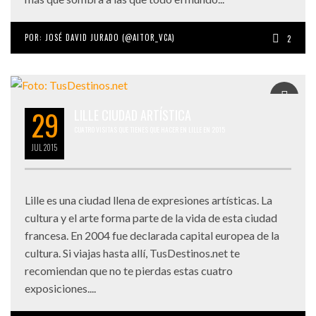
POR:
JOSÉ DAVID JURADO (@AITOR_VCA)
2
29
LILLE CIUDAD ARTÍSTICA
CUATRO VISITAS QUE TIENES QUE HACER EN LILLE EN 2015
JUL
2015
Lille es una ciudad llena de expresiones artísticas. La
cultura y el arte forma parte de la vida de esta ciudad
francesa. En 2004 fue declarada capital europea de la
cultura. Si viajas hasta allí, TusDestinos.net te
recomiendan que no te pierdas estas cuatro
exposiciones....