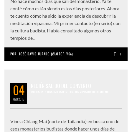
No hace muchos días que salí del monasterio. Ya te
conté cómo están siendo estos días posteriores. Ahora
te cuento cómo ha sido la experiencia de descubrir la
meditación vipasana. Mi primer contacto (en serio) con
la cultura budista. Había consultado algunos otros
templos de...
POR:
JOSÉ DAVID JURADO (@AITOR_VCA)
4
04
RECIÉN SALIDO DEL CONVENTO
IMPRESIONES TRAS 16 DÍAS DE MEDITACIÓN VIPASANA EN CHIANG MAI
AGO
2015
Vine a Chiang Mai (norte de Tailandia) en busca uno de
esos monasterios budistas donde hacer unos días de