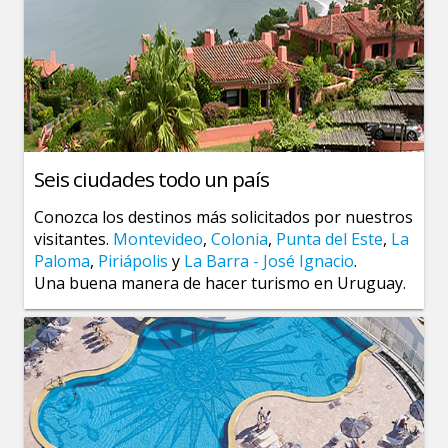
Seis ciudades todo un país
Conozca los destinos más solicitados por nuestros
visitantes.
Montevideo
,
Colonia
,
Punta del Este
,
La
Paloma
,
Piriápolis
y
La Barra - José Ignacio
.
Una buena manera de hacer turismo en Uruguay.