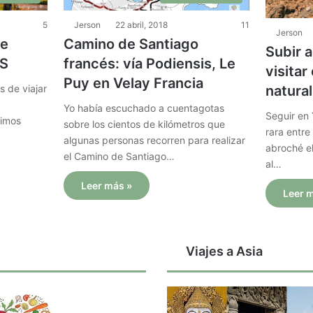
5
Jerson
22 abril, 2018
11
Jerson
de
Camino de Santiago
Subir a
AS
francés: vía Podiensis, Le
visitar
Puy en Velay Francia
s de viajar
natural
Yo había escuchado a cuentagotas
Seguir en
timos
sobre los cientos de kilómetros que
rara entr
algunas personas recorren para realizar
abroché el
el Camino de Santiago…
al…
Leer más »
Leer 
Viajes a Asia