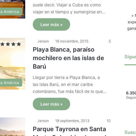
suele decir. Viajar a Cuba es como
viajar en el tiempo y sumergirse en…
 a América
» 
expe
Leer más »
gana
Jerson
16 noviembre, 2015
5
Playa Blanca, paraíso
Sígu
mochilero en las islas de
Barú
Llegar por tierra a Playa Blanca, a
 a América
las Islas Barú, en el mar caribe
colombiano, fue más fácil de lo que…
6.35
Segui
Leer más »
Jerson
18 septiembre, 2013
10
Parque Tayrona en Santa
Suscr