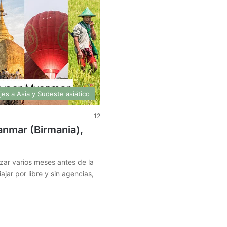
jes a Asia y Sudeste asiático
12
anmar (Birmania),
zar varios meses antes de la
jar por libre y sin agencias,