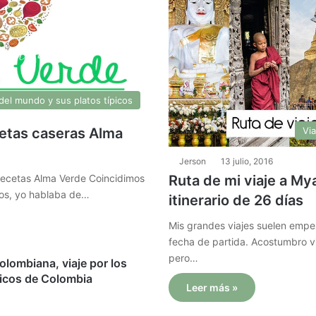
del mundo y sus platos típicos
cetas caseras Alma
Via
Jerson
13 julio, 2016
recetas Alma Verde Coincidimos
Ruta de mi viaje a My
gos, yo hablaba de…
itinerario de 26 días
Mis grandes viajes suelen empe
fecha de partida. Acostumbro via
pero…
lombiana, viaje por los
picos de Colombia
Leer más »