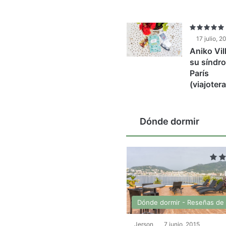
17 julio, 2
Aniko Vil
su síndr
París
(viajoter
Dónde dormir
Dónde dormir - Reseñas de 
Jerson
7 junio, 2015