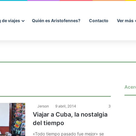
 de viajes
Quién es Aristofennes?
Contacto
Ver más 
zonas, mi experiencia de viaje a
antiago francés: vía Podiensis
a
jes a Colombia : qué ver y hacer
ropa desde Colombia : visa ETI
ia
te voy a hablar de uno de esas aventuras que marcan por la cercanía con
Acer
Jerson
9 abril, 2014
3
Viajar a Cuba, la nostalgia
del tiempo
«Todo tiempo pasado fue mejor» se