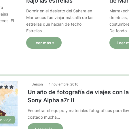
bajo las estrellas
de Mar
ra
Dormir en el desierto del Sahara en
Marrakech
sajes
Marruecos fue viajar más allá de las
de etnias,
ecos. El
estrellas que hacían de techo.
costumbres
Estrellas…
De fondo
Leer más »
Leer 
Jerson
1 noviembre, 2016
Un año de fotografía de viajes con l
Sony Alpha a7r II
Encontrar el equipo y materiales fotográficos para lle
costado mucha…
e viaje