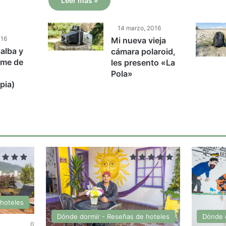
Leer más »
14 marzo, 2016
016
Mi nueva vieja
lalba y
cámara polaroid,
ome de
les presento «La
Pola»
apia)
hoteles
Dónde dormir - Reseñas de hoteles
Dónde 
0