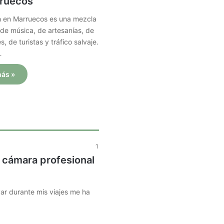
ruecos
 en Marruecos es una mezcla
 de música, de artesanías, de
, de turistas y tráfico salvaje.
…
más »
1
a cámara profesional
var durante mis viajes me ha