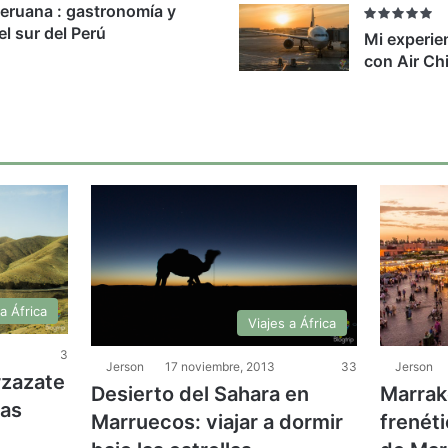
eruana : gastronomía y
el sur del Perú
Mi experien
con Air Ch
a África
Viajes a África
3
Jerson
17 noviembre, 2013
33
Jerson
rzazate
Desierto del Sahara en
Marrake
ñas
Marruecos: viajar a dormir
frenéti