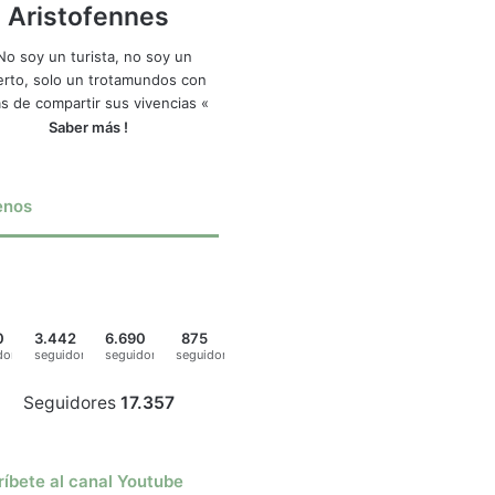
Aristofennes
No soy un turista, no soy un
rto, solo un trotamundos con
s de compartir sus vivencias «
Saber más !
enos
0
3.442
6.690
875
dores
seguidores
seguidores
seguidores
Seguidores
17.357
íbete al canal Youtube