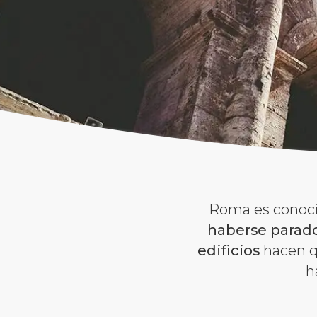
Roma es conoc
haberse parado
edificios
hacen qu
h