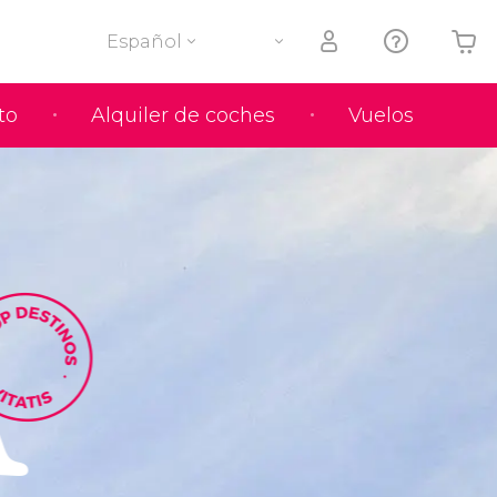
Español
to
Alquiler de coches
Vuelos
Tu carrito está vacío
A