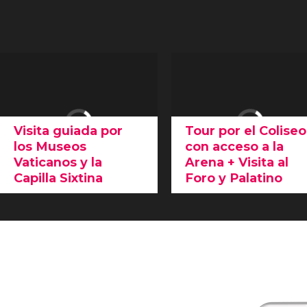
Visita guiada por
Tour por el Coliseo
los Museos
con acceso a la
Vaticanos y la
Arena + Visita al
Capilla Sixtina
Foro y Palatino
En la
visita guiada por los
La
Arena de gladiadore
Museos Vaticanos y la
es el summum de la
visi
Capilla Sixtina
veremos
del Coliseo Romano
.
una de las colecciones de
Además, recorreremos
e
arte más importantes del
Foro y el Palatino
,
mundo. ¡Incluye
entrada
grandes vestigios de la
preferente
!
Roma Imperial.