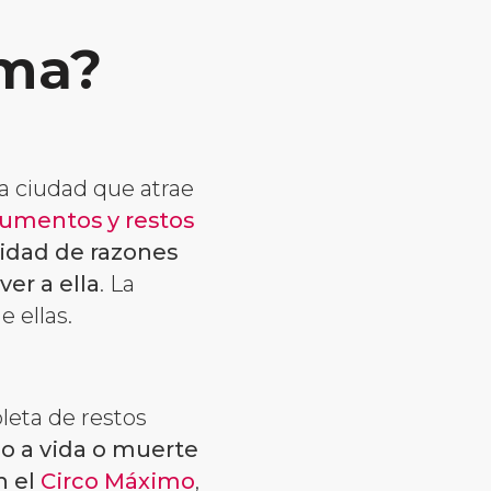
oma?
a ciudad que atrae
mentos y restos
nidad de razones
er a ella
. La
 ellas.
leta de restos
o a vida o muerte
n el
Circo Máximo
,