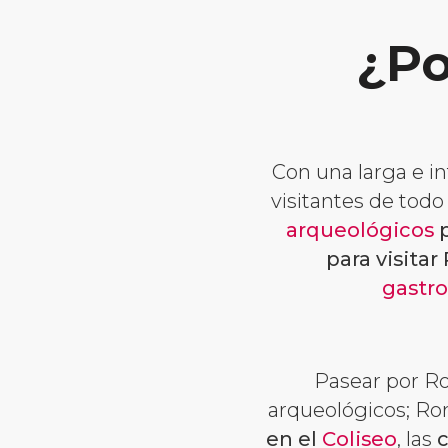
¿Po
Con una larga e i
visitantes de tod
arqueológicos
p
para visitar
gastr
Pasear por Ro
arqueológicos; Ro
en el
Coliseo
, las