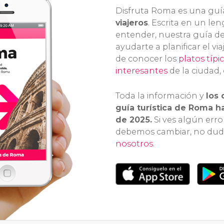
Disfruta Roma es una gu
viajeros
. Escrita en un len
entender, nuestra guía d
ayudarte a planificar el v
de conocer los
platos típi
interesantes
de la ciudad,
Toda la información y
los 
guía turística de Roma ha
de 2025.
Si ves algún erro
debemos cambiar, no du
nosotros
.