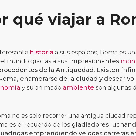
r qué viajar a R
nteresante
historia
a sus espaldas, Roma es un
o el mundo gracias a sus
impresionantes
monu
rocedentes de la Antigüedad
.
Existen infi
 Roma, enamorarse de la ciudad y desear volv
onomía
y su animado
ambiente
son algunas de
ma no es solo recorrer una antigua ciudad rep
ma es el recuerdo de los
gladiadores luchand
cuadrigas emprendiendo veloces carreras e