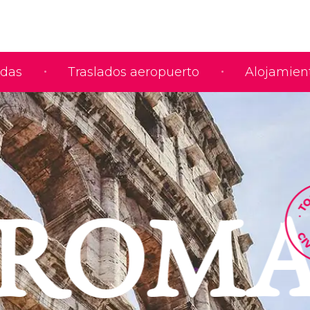
adas
Traslados aeropuerto
Alojamien
ROM