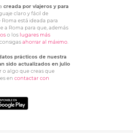
ía
creada por viajeros y para
guaje claro y fácil de
e Roma está ideada para
iaje a Roma para que, además
cos
o los
lugares más
 consigas
ahorrar al máximo
.
datos prácticos de nuestra
n sido actualizados en julio
r o algo que creas que
des en
contactar con