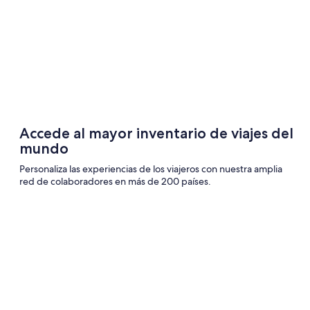
el
mundo
y
consigue
comisiones,
diseña
viajes
inolvidables
para
tus
Accede al mayor inventario de viajes del
clientes
mundo
e
Personaliza las experiencias de los viajeros con nuestra amplia
impulsa
red de colaboradores en más de 200 países.
tu
negocio.