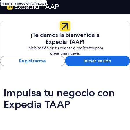
Pasar a la sección principal
Inicio
Expedia TAAP
es
de
la
la
plataforma
¡Te damos la bienvenida a
sección
líder
principal
Expedia TAAP!
de
Inicia sesión en tu cuenta o regístrate para
reservas
crear una nueva.
para
Registrarme
Iniciar sesión
agencias
de
viajes.
Únete
a
Impulsa tu negocio con
miles
de
Expedia TAAP
agentes
de
viajes
de
todo