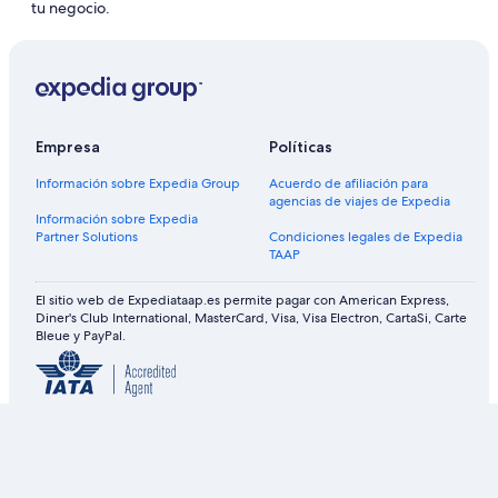
tu negocio.
Información
sobre
Expedia Group
Empresa
Políticas
Información sobre Expedia Group
Acuerdo de afiliación para
agencias de viajes de Expedia
Información sobre Expedia
Partner Solutions
Condiciones legales de Expedia
TAAP
El sitio web de Expediataap.es permite pagar con American Express,
Diner's Club International, MasterCard, Visa, Visa Electron, CartaSi, Carte
Bleue y PayPal.
Expedia, Inc. no se hace responsable del contenido de sitios web
externos.
© 2026 Expedia, Inc., una empresa de Expedia Group Todos los
derechos reservados. Expedia y el logotipo del avión son marcas
comerciales o marcas comerciales registradas de Expedia, Inc.