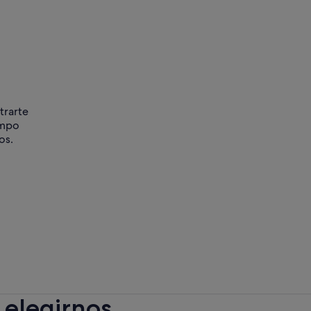
n
trarte
empo
os.
 elegirnos