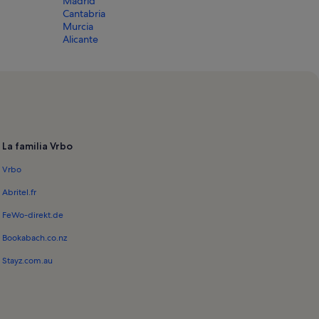
Madrid
Cantabria
Murcia
Alicante
La familia Vrbo
Vrbo
Abritel.fr
FeWo-direkt.de
Bookabach.co.nz
Stayz.com.au