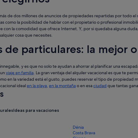
n más de dos millones de anuncios de propiedades repartidas por todo el
as como la posibilidad de hablar con el propietario o profesional inmobilia
 con la comodidad que ofrece Internet. Y, por si quedaba alguna duda, nu
ualquier cosa que necesites.
 de particulares: la mejor 
 innegable, y es que no solo te ayudan a ahorrar al planificar una escap
 un
viaje en familia
. La gran ventaja del alquiler vacacional es que te perm
mo en la variedad está el gusto, puedes reservar el tipo de propiedad má
acacional ideal
en la playa
,
en la montaña
o en esa
ciudad
que tantas ganas
s
rurales
Ideas para vacaciones
Dénia
Costa Brava