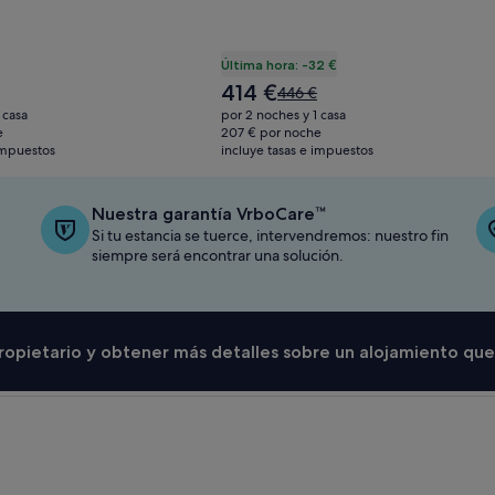
Última hora: -32 €
El
414 €
El
446 €
precio
precio
 casa
por 2 noches y 1 casa
actual
era
e
207 € por noche
es
 impuestos
incluye tasas e impuestos
de
de
446 €,
414 €
consulta
más
Nuestra garantía VrboCare™
información
Si tu estancia se tuerce, intervendremos: nuestro fin
sobre
siempre será encontrar una solución.
la
tarifa
estándar.
 propietario y obtener más detalles sobre un alojamiento que