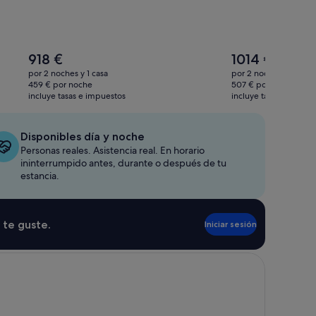
El
El
918 €
1014 €
precio
precio
por 2 noches y 1 casa
por 2 noches y 1 casa
actual
actual
459 € por noche
507 € por noche
es
es
incluye tasas e impuestos
incluye tasas e impue
de
de
918 €
1014 €
Disponibles día y noche
Personas reales. Asistencia real. En horario
ininterrumpido antes, durante o después de tu
estancia.
 te guste.
Iniciar sesión