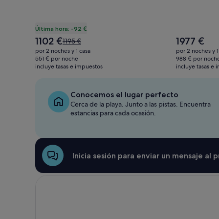
Última hora: -92 €
El
El
1102 €
1977 €
El
1195 €
precio
precio
precio
por 2 noches y 1 casa
por 2 noches y 1
actual
actual
era
551 € por noche
988 € por noch
es
es
incluye tasas e impuestos
de
incluye tasas e
de
de
1195 €,
1102 €
1977 €
consulta
más
Conocemos el lugar perfecto
información
Cerca de la playa. Junto a las pistas. Encuentra
sobre
estancias para cada ocasión.
la
tarifa
estándar.
Inicia sesión para enviar un mensaje al