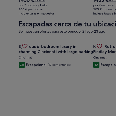
1436 €
1435 €
1560 €
1657
precio
precio
precio
prec
por 7 noches y 1 villa
por 7 noches y 1
actual
actual
era
era
205 € por noche
205 € por noch
es
es
incluye tasas e impuestos
de
incluye tasas e
de
de
de
1560 €,
1657
Escapadas cerca de tu ubicac
1436 €
1435 €
consulta
cons
más
más
Se muestran ofertas para este periodo: 21 ago-23 ago
información
info
sobre
sobr
la
la
Gallery
Consulta la oferta de Spacious 6-bedroom luxury in
Gallery
Consulta la 
Spacious 6-bedroom luxury in
tarifa
Huge Retrea
tarif
Carousel
Carousel
estándar.
está
charming Cincinnati with large parking
Findlay Mar
Cincinnati
Cincinnati
Excepcional
Excepcio
9,6
(12 comentarios)
10