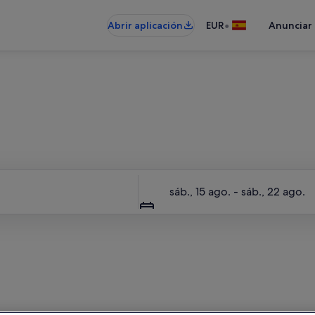
•
Abrir aplicación
EUR
Anunciar
El sitio entero solo para ti
Fechas
sáb., 15 ago. - sáb., 22 ago.