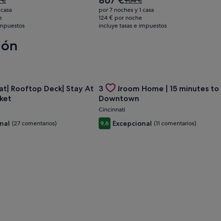
867 €
 €
964 €
precio
io
precio
 casa
por 7 noches y 1 casa
actual
era
e
124 € por noche
es
 impuestos
incluye tasas e impuestos
de
de
 €,
964 €,
ión
867 €
ulta
consulta
más
rmación
información
e
sobre
la
 charming Cincinnati with large parking
oferta de Huge Retreat| Rooftop Deck| Stay At Findlay Market
Gallery
Consulta la oferta de 3 Bedroom
t| Rooftop Deck| Stay At
a
3 Bedroom Home | 15 minutes to
tarifa
Carousel
ndar.
estándar.
ket
Downtown
Cincinnati
nal
Excepcional
(27 comentarios)
9,6
(11 comentarios)