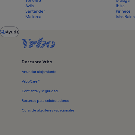
Tenerife
Málaga
Ávila
Ibiza
Santander
Pirineos
Mallorca
Islas Bale
Ventana
Ayuda
del
chat
Descubre Vrbo
Anunciar alojamiento
VrboCare™
Confianza y seguridad
Recursos para colaboradores
Guías de alquileres vacacionales