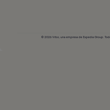
© 2026 Vrbo, una empresa de Expedia Group. Todos
Ahora
se
muestra
Gallery
Carousel,
Spacious
6-
bedroom
luxury
in
charming
Cincinnati