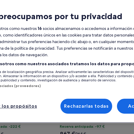
da
 de alojamientos.
preocupamos por tu privacidad
me Room 10 Min to Strip
 oferta de Rare brand new 1 bedroom Duplex in Vibrant Neig
Gallery
Consulta la oferta de Tiny home
otros como nuestros
16
socios almacenamos o accedemos a información 
 new 1 bedroom Duplex in
Tiny home near downtown w/
Carousel
ighborhood with Easy NYC
outdoor patio
o, como identificadores únicos en las cookies para tratar datos personal
administrar tus preferencias haciendo clic abajo o, en cualquier momento
Orlando
na de la política de privacidad. Tus preferencias se notificarán a nuestros
nal
Excepcional
(5 comentarios)
10
(3 comentarios)
a los datos de navegación.
sotros como nuestros asociados tratamos los datos para propo
s de localización geográfica precisa. Analizar activamente las características del disposit
ón. Almacenar la información en un dispositivo y/o acceder a ella. Publicidad y contenido
publicidad y contenido, investigación de audiencia y desarrollo de servicios.
sociados (proveedores)
 los propósitos
Rechazarlas todas
A
pada: -222 €
Reserva anticipada: -97 €
El
El