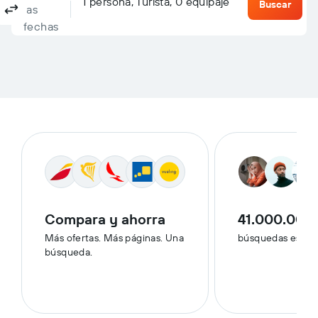
Columbus, OH, Estados Unidos - Puerto Columbus (CMH)
Destino
1 persona, Turista, 0 equipaje
Ida y vuelta
Solo ida
Múltiples destinos
Buscar
las
fechas
Compara y ahorra
41.000.000
Más ofertas. Más páginas. Una
búsquedas esta 
búsqueda.