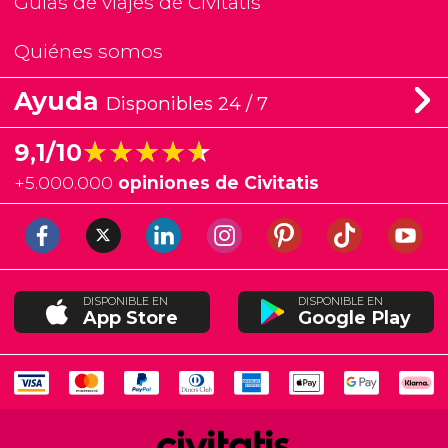
Guías de viajes de Civitatis
Quiénes somos
Ayuda
Disponibles 24 / 7
★★★★★
★★★★★
9,1/10
+
5.000.000
opiniones de Civitatis
DISPONIBLE EN
DISPONIBLE EN
App Store
Google Play