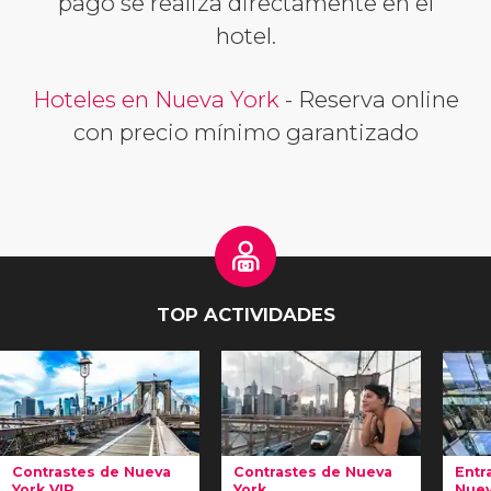
pago se realiza directamente en el
hotel.
Hoteles en Nueva York
- Reserva online
con precio mínimo garantizado
TOP ACTIVIDADES
Contrastes de Nueva
Contrastes de Nueva
Entr
York VIP
York
Nuev