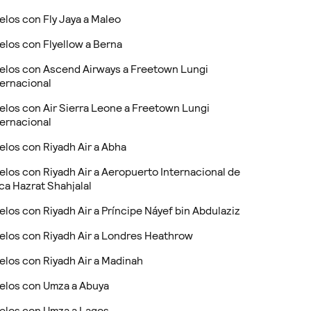
elos con Fly Jaya a Maleo
elos con Flyellow a Berna
elos con Ascend Airways a Freetown Lungi
ternacional
elos con Air Sierra Leone a Freetown Lungi
ternacional
elos con Riyadh Air a Abha
elos con Riyadh Air a Aeropuerto Internacional de
ca Hazrat Shahjalal
elos con Riyadh Air a Príncipe Náyef bin Abdulaziz
elos con Riyadh Air a Londres Heathrow
elos con Riyadh Air a Madinah
elos con Umza a Abuya
elos con Umza a Lagos